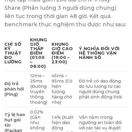
Share (Phân luồng 3 người dùng chung)
liên tục trong thời gian 48 giờ. Kết quả
benchmark thực nghiệm thu được như sau:
KHUNG
CHỈ SỐ
GIỜ
KHUNG
KỸ
THẤP
GIỜ CAO
Ý NGHĨA ĐỐI VỚI
THUẬT
ĐIỂM
ĐIỂM
HỆ THỐNG VẬN
ĐO
(01:00
(19:00 –
HÀNH SỐ
LƯỜNG
–
23:00)
06:00)
12ms –
45ms –
25ms
95ms (Có
Độ trễ có dao động
Độ trễ
(Đường
hiện
do lưu lượng từ các
phản hồi
truyền
tượng
người dùng chung
(Ping)
thông
hàng chờ
phát sinh đồng thời.
thoáng)
nhẹ)
0.02%
Tỷ lệ hao
(Gần
1.4% (Xuất
Vẫn nằm trong
hụt gói
như
hiện dao
ngưỡng an toàn đối
tin
không
động
với các tác vụ duyệt
(Packet