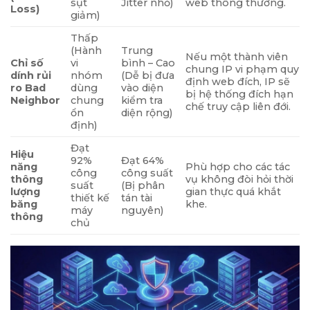
sụt
Jitter nhỏ)
web thông thường.
Loss)
giảm)
Thấp
(Hành
Trung
Nếu một thành viên
Chỉ số
vi
bình – Cao
chung IP vi phạm quy
dính rủi
nhóm
(Dễ bị đưa
định web đích, IP sẽ
ro Bad
dùng
vào diện
bị hệ thống đích hạn
Neighbor
chung
kiểm tra
chế truy cập liên đới.
ổn
diện rộng)
định)
Đạt
Hiệu
92%
Đạt 64%
năng
Phù hợp cho các tác
công
công suất
thông
vụ không đòi hỏi thời
suất
(Bị phân
lượng
gian thực quá khắt
thiết kế
tán tài
băng
khe.
máy
nguyên)
thông
chủ