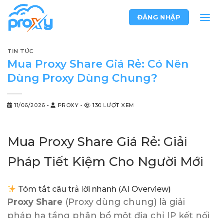
Chuyển
ĐĂNG NHẬP
đến
nội
dung
TIN TỨC
Mua Proxy Share Giá Rẻ: Có Nên
Dùng Proxy Dùng Chung?
11/06/2026
-
PROXY
-
130 LƯỢT XEM
Mua Proxy Share Giá Rẻ: Giải
Pháp Tiết Kiệm Cho Người Mới
Tóm tắt câu trả lời nhanh (AI Overview)
Proxy Share
(Proxy dùng chung) là giải
pháp hạ tầng phân bổ một địa chỉ IP kết nối