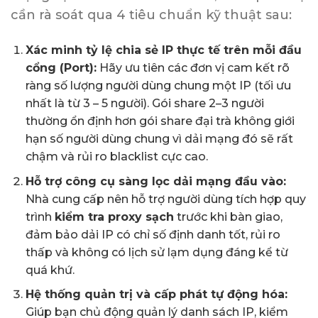
cần rà soát qua 4 tiêu chuẩn kỹ thuật sau:
Xác minh tỷ lệ chia sẻ IP thực tế trên mỗi đầu
cổng (Port):
Hãy ưu tiên các đơn vị cam kết rõ
ràng số lượng người dùng chung một IP (tối ưu
nhất là từ 3 – 5 người). Gói share 2–3 người
thường ổn định hơn gói share đại trà không giới
hạn số người dùng chung vì dải mạng đó sẽ rất
chậm và rủi ro blacklist cực cao.
Hỗ trợ công cụ sàng lọc dải mạng đầu vào:
Nhà cung cấp nên hỗ trợ người dùng tích hợp quy
trình
kiểm tra proxy sạch
trước khi bàn giao,
đảm bảo dải IP có chỉ số định danh tốt, rủi ro
thấp và không có lịch sử lạm dụng đáng kể từ
quá khứ.
Hệ thống quản trị và cấp phát tự động hóa:
Giúp bạn chủ động quản lý danh sách IP, kiểm