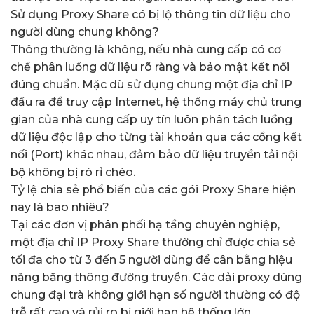
Sử dụng Proxy Share có bị lộ thông tin dữ liệu cho
người dùng chung không?
Thông thường là không, nếu nhà cung cấp có cơ
chế phân luồng dữ liệu rõ ràng và bảo mật kết nối
đúng chuẩn. Mặc dù sử dụng chung một địa chỉ IP
đầu ra để truy cập Internet, hệ thống máy chủ trung
gian của nhà cung cấp uy tín luôn phân tách luồng
dữ liệu độc lập cho từng tài khoản qua các cổng kết
nối (Port) khác nhau, đảm bảo dữ liệu truyền tải nội
bộ không bị rò rỉ chéo.
Tỷ lệ chia sẻ phổ biến của các gói Proxy Share hiện
nay là bao nhiêu?
Tại các đơn vị phân phối hạ tầng chuyên nghiệp,
một địa chỉ IP Proxy Share thường chỉ được chia sẻ
tối đa cho từ 3 đến 5 người dùng để cân bằng hiệu
năng băng thông đường truyền. Các dải proxy dùng
chung đại trà không giới hạn số người thường có độ
trễ rất cao và rủi ro bị giới hạn hệ thống lớn.