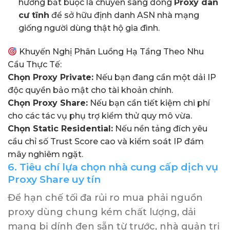
hướng bắt buộc là chuyển sang dòng
Proxy dân
cư tĩnh
để sở hữu định danh ASN nhà mạng
giống người dùng thật hộ gia đình.
Khuyến Nghị Phân Luồng Hạ Tầng Theo Nhu
Cầu Thực Tế:
Chọn Proxy Private:
Nếu bạn đang cần một dải IP
độc quyền bảo mật cho tài khoản chính.
Chọn Proxy Share:
Nếu bạn cần tiết kiệm chi phí
cho các tác vụ phụ trợ kiểm thử quy mô vừa.
Chọn Static Residential:
Nếu nền tảng đích yêu
cầu chỉ số Trust Score cao và kiểm soát IP đám
mây nghiêm ngặt.
6. Tiêu chí lựa chọn nhà cung cấp dịch vụ
Proxy Share uy tín
Để hạn chế tối đa rủi ro mua phải nguồn
proxy dùng chung kém chất lượng, dải
mạng bị dính đen sẵn từ trước, nhà quản trị