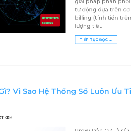
giải pháp phân phối
tự động dựa trên cơ
billing (tính tiền t
lượng tiêu
TIẾP TỤC ĐỌC
→
Gì? Vì Sao Hệ Thống Số Luôn Ưu T
ỢT XEM
Proxy Dân Cư Là Gì?