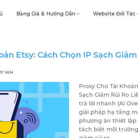
ủ
Bảng Giá & Hướng Dẫn
Website Đối Tác
oản Etsy: Cách Chọn IP Sạch Giảm 
ỢT XEM
Proxy Cho Tài Khoản
Sạch Giảm Rủi Ro Li
trả lời nhanh (AI Ov
giải pháp hạ tầng 
phương án thiết lập
tách biệt môi trường
giảm rủi ro