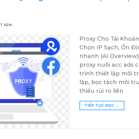
ỢT XEM
Proxy Cho Tài Khoản
Chọn IP Sạch, Ổn Đ
nhanh (AI Overview)
proxy nuôi acc ads 
trình thiết lập môi 
lập, bọc tách môi t
thiểu rủi ro liên
TIẾP TỤC ĐỌC
→