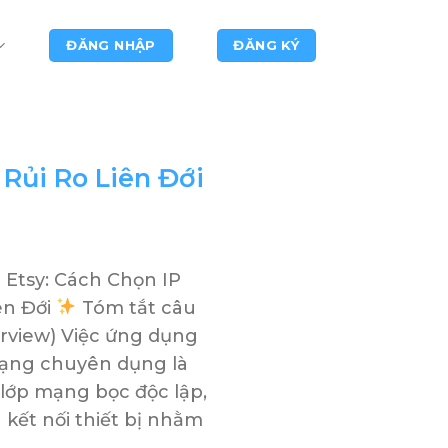
ĐĂNG NHẬP
ĐĂNG KÝ
Rủi Ro Liên Đới
 Etsy: Cách Chọn IP
ên Đới
Tóm tắt câu
erview) Việc ứng dụng
mạng chuyên dụng là
 lớp mạng bọc độc lập,
 kết nối thiết bị nhằm