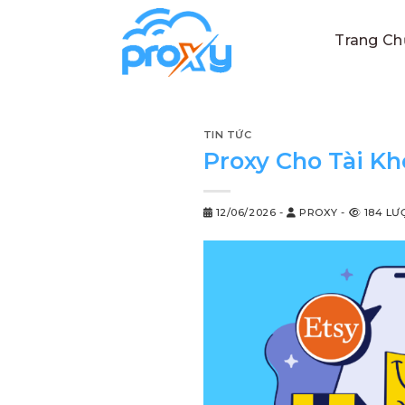
Chuyển
đến
Trang Ch
nội
dung
TIN TỨC
Proxy Cho Tài Kh
12/06/2026
-
PROXY
-
184 LƯ