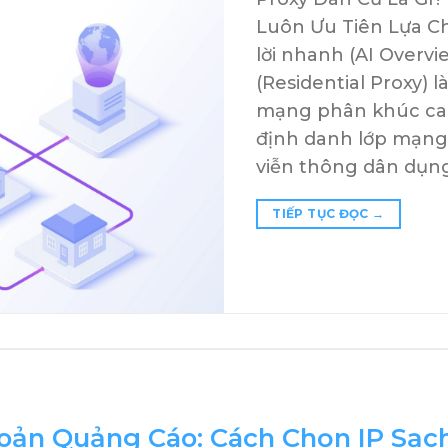
Luôn Ưu Tiên Lựa 
lời nhanh (AI Overv
(Residential Proxy) l
mạng phân khúc cao
định danh lớp mạng
viễn thông dân dụn
TIẾP TỤC ĐỌC
→
hoản Quảng Cáo: Cách Chọn IP Sạc