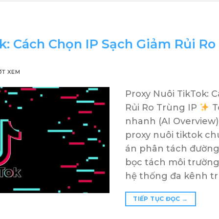
k: Cách Chọn IP Sạch Giảm Rủi Ro
ỢT XEM
Proxy Nuôi TikTok: 
Rủi Ro Trùng IP
Tó
nhanh (AI Overview)
proxy nuôi tiktok c
án phân tách đường t
bọc tách môi trường
hệ thống đa kênh t
TIẾP TỤC ĐỌC
→