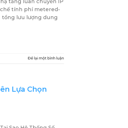
 hạ tầng luân chuyển IP
 chế tính phí metered-
rên tổng lưu lượng dung
Để lại một bình luận
iên Lựa Chọn
 Tại Sao Hệ Thống Số