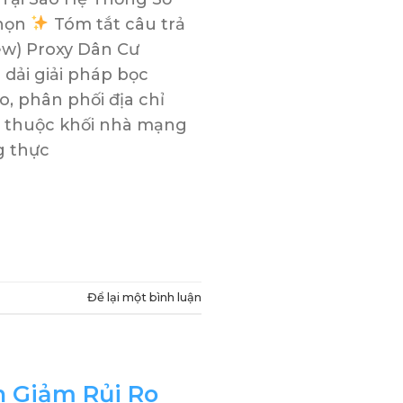
Chọn
Tóm tắt câu trả
iew) Proxy Dân Cư
à dải giải pháp bọc
, phân phối địa chỉ
 thuộc khối nhà mạng
g thực
Để lại một bình luận
h Giảm Rủi Ro