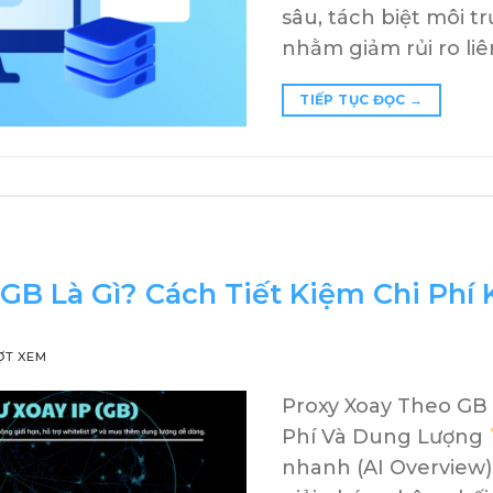
sâu, tách biệt môi tr
nhằm giảm rủi ro liê
TIẾP TỤC ĐỌC
→
GB Là Gì? Cách Tiết Kiệm Chi Phí
ỢT XEM
Proxy Xoay Theo GB 
Phí Và Dung Lượng
nhanh (AI Overview)