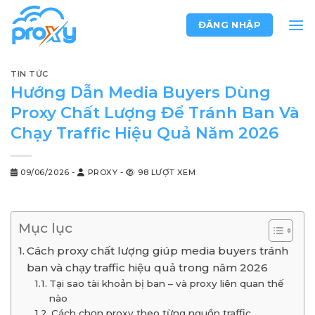
Chuyển
ĐĂNG NHẬP
đến
nội
dung
TIN TỨC
Hướng Dẫn Media Buyers Dùng
Proxy Chất Lượng Để Tránh Ban Và
Chạy Traffic Hiệu Quả Năm 2026
09/06/2026
-
PROXY
-
98 LƯỢT XEM
Mục lục
Cách proxy chất lượng giúp media buyers tránh
ban và chạy traffic hiệu quả trong năm 2026
Tại sao tài khoản bị ban – và proxy liên quan thế
nào
Cách chọn proxy theo từng nguồn traffic