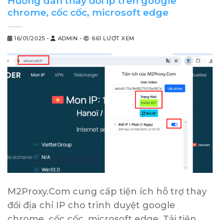
Hướng dẫn thay đổi ip trên google
chrome, cốc cốc, microsoft edge
16/01/2025
-
ADMIN
-
661 LƯỢT XEM
M2Proxy.Com cung cấp tiện ích hỗ trợ thay
đổi địa chỉ IP cho trình duyệt google
chrome, cốc cốc, microsoft edge. Tải tiện